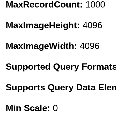
MaxRecordCount:
1000
MaxImageHeight:
4096
MaxImageWidth:
4096
Supported Query Format
Supports Query Data Ele
Min Scale:
0