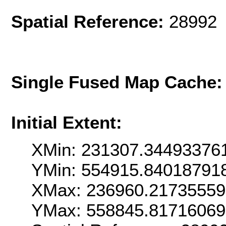
Spatial Reference:
28992 
Single Fused Map Cache
Initial Extent:
XMin: 231307.34493376
YMin: 554915.84018791
XMax: 236960.2173555
YMax: 558845.8171606