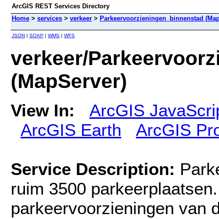
ArcGIS REST Services Directory
Home
>
services
>
verkeer
>
Parkeervoorzieningen_binnenstad (Map
JSON
|
SOAP
|
WMS
|
WFS
verkeer/Parkeervoorz
(MapServer)
View In:
ArcGIS JavaScri
ArcGIS Earth
ArcGIS Pr
Service Description:
Parke
ruim 3500 parkeerplaatsen.
parkeervoorzieningen van 