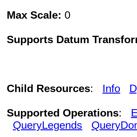
Max Scale:
0
Supports Datum Transfor
Child Resources
:
Info
D
Supported Operations
:
E
QueryLegends
QueryDo