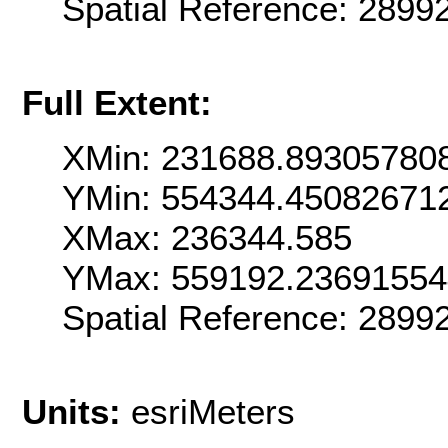
Spatial Reference: 289
Full Extent:
XMin: 231688.89305780
YMin: 554344.45082671
XMax: 236344.585
YMax: 559192.2369155
Spatial Reference: 289
Units:
esriMeters